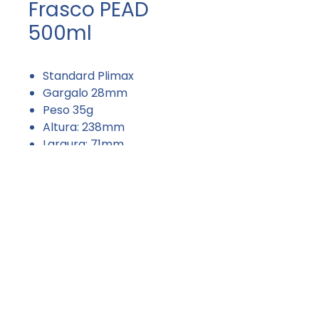
Frasco PEAD
500ml
Standard Plimax
Gargalo 28mm
Peso 35g
Altura: 238mm
Largura: 71mm
Profundidade: 56mm
Rod. Eng. Constâncio Cintra, Km 76.5
13.255-866 Itatiba - SP
contato@plimax.com.br
(11) 4524-9199
(11) 97058-5357